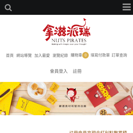
購物車
填寫付款單
訂單查詢
首頁
網站導覽
加入最愛
瀏覽紀錄
0
會員登入
註冊
黑貓配送時間更改須知
註冊會員享現金紅利點數累積