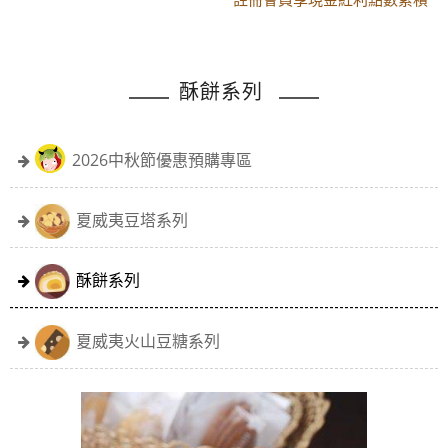
黑貓配送時間更改須知
註冊會員享現金紅利點數累積
酥餅系列
2026中秋節優惠預購專區
夏威夷豆塔系列
酥餅系列
夏威夷火山豆糖系列