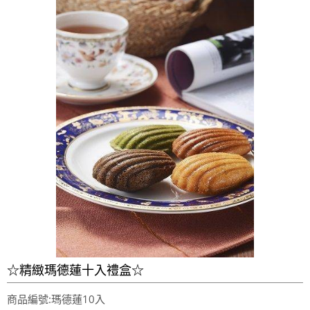
☆精緻瑪德蓮十入禮盒☆
商品編號:瑪德蓮10入