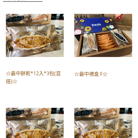
☆最中餅乾*12入*3包(混
☆最中禮盒 F☆
搭)☆