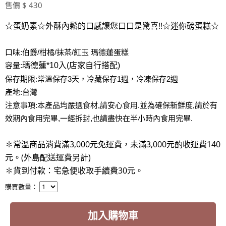
售價 $ 430
☆蛋奶素☆外酥內鬆的口感讓您口口是驚喜!!☆迷你磅蛋糕☆
口味:伯爵/柑橘/抹茶/紅玉 瑪德蓮蛋糕
容量:
瑪德蓮*10入(店家自行搭配)
保存期限:
常溫保存3天，
冷藏保存1週
，
冷凍保存2週
產地:台灣
注意事項:本產品均嚴選食材,請安心食用.並為確保新鮮度,請於有
效期內食用完畢,一經拆封,也請盡快在半小時內食用完畢.
✽常溫商品消費滿3,000元免運費，未滿3,000元酌收運費140
元。(外島配送運費另計)
✽貨到付款：宅急便收取手續費30元
。
購買數量：
加入購物車