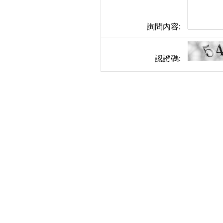
詢問內容:
認證碼: