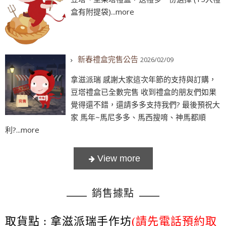
盒有附提袋)...more
新春禮盒完售公告
2026/02/09
拿滋派瑞 感謝大家這次年節的支持與訂購，
豆塔禮盒已全數完售 收到禮盒的朋友們如果
覺得還不錯，還請多多支持我們? 最後預祝大
家 馬年~馬尼多多、馬西搜唷、神馬都順
利?...more
銷售據點
取貨點 : 拿滋派瑞手作坊
(請先電話預約取