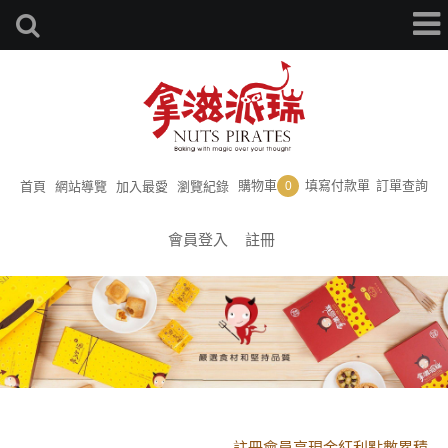
購物車
填寫付款單
訂單查詢
首頁
網站導覽
加入最愛
瀏覽紀錄
0
會員登入
註冊
黑貓配送時間更改須知
註冊會員享現金紅利點數累積