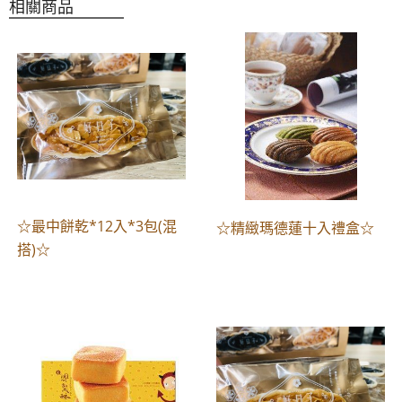
相關商品
☆最中餅乾*12入*3包(混
☆精緻瑪德蓮十入禮盒☆
搭)☆