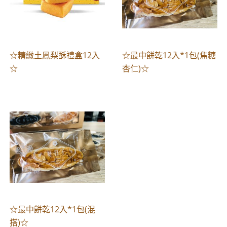
☆精緻土鳳梨酥禮盒12入
☆最中餅乾12入*1包(焦糖
☆
杏仁)☆
☆最中餅乾12入*1包(混
搭)☆