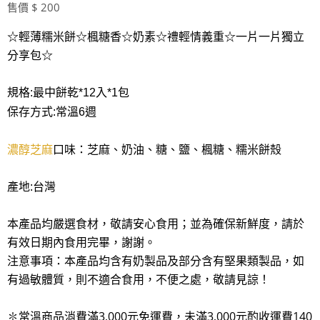
售價 $ 200
☆輕薄糯米餅☆楓糖香☆奶素☆禮輕情義重☆一片一片獨立
分享包☆
規格:最中餅乾*12入*1包
保存方式:常溫6週
濃醇芝麻
口味：芝麻、奶油、糖、鹽、楓糖、糯米餅殼
產地:台灣
本產品均嚴選食材，敬請安心食用；並為確保新鮮度，請於
有效日期內食用完畢，謝謝。
注意事項：本產品均含有奶製品及部分含有堅果類製品，如
有過敏體質，則不適合食用，不便之處，敬請見諒！
✽常溫商品消費滿3,000元免運費，未滿3,000元酌收運費140