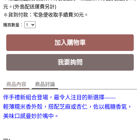
元。(外島配送運費另計)
✽貨到付款：宅急便收取手續費30元
。
購買數量：
加入購物車
我要詢問
商品內容
商品討論
伴手禮新組合登場，最令人注目的新選擇‑‑‑‑‑‑
輕薄糯米香外殼，搭配芝麻或杏仁，佐以楓糖香氣，
美味口感曼妙於嘴中。