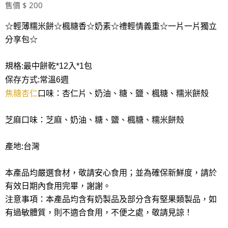
售價 $ 200
☆輕薄糯米餅☆楓糖香☆奶素☆禮輕情義重☆一片一片獨立
分享包☆
規格:最中餅乾*12入*1包
保存方式:常溫6週
焦糖杏仁
口味：杏仁片、奶油、糖、鹽、楓糖、糯米餅殼
芝麻
口味：芝麻、奶油、糖、鹽、楓糖、糯米餅殼
產地:台灣
本產品均嚴選食材，敬請安心食用；並為確保新鮮度，請於
有效日期內食用完畢，謝謝。
注意事項：本產品均含有奶製品及部分含有堅果類製品，如
有過敏體質，則不適合食用，不便之處，敬請見諒！