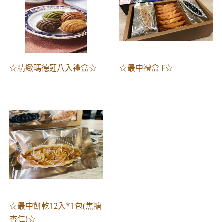
☆精緻瑪德蓮八入禮盒☆
☆最中禮盒 F☆
☆最中餅乾12入*1包(焦糖
杏仁)☆