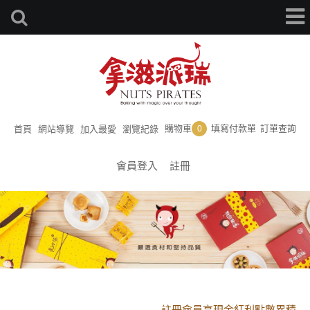
購物車
填寫付款單
訂單查詢
首頁
網站導覽
加入最愛
瀏覽紀錄
0
會員登入
註冊
黑貓配送時間更改須知
註冊會員享現金紅利點數累積