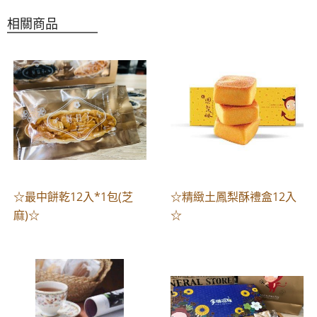
相關商品
☆最中餅乾12入*1包(芝
☆精緻土鳳梨酥禮盒12入
麻)☆
☆