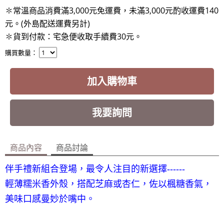
✽常溫商品消費滿3,000元免運費，未滿3,000元酌收運費140
元。(外島配送運費另計)
✽貨到付款：宅急便收取手續費30元
。
購買數量：
加入購物車
我要詢問
商品內容
商品討論
伴手禮新組合登場，最令人注目的新選擇‑‑‑‑‑‑
輕薄糯米香外殼，搭配芝麻或杏仁，佐以楓糖香氣，
美味口感曼妙於嘴中。