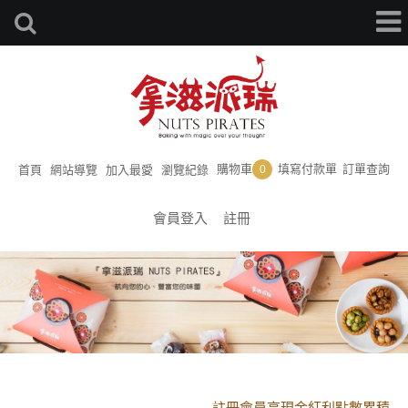
購物車
填寫付款單
訂單查詢
首頁
網站導覽
加入最愛
瀏覽紀錄
0
會員登入
註冊
黑貓配送時間更改須知
註冊會員享現金紅利點數累積