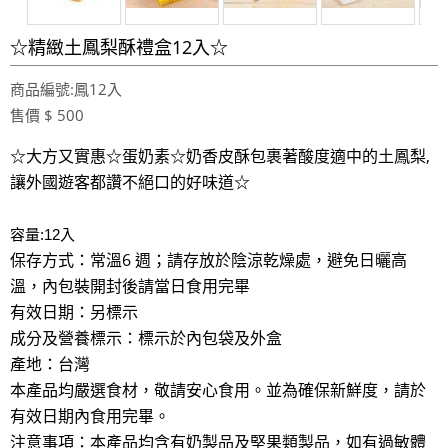
☆精緻土鳳梨酥禮盒12入☆
商品編號:鳳12入
售價 $ 500
☆大方又實惠☆蛋奶素☆奶香皮酥包裹著酸度適中的土鳳梨,
讓外國遊客都讚不絕口的好味道☆
容量:12入
保存方式：常溫6 週；請存放於陰涼乾燥處，避免日曬高
溫，內包裝開封後請當日食用完畢
有效日期：另標示
成分及營養標示：標示於內包袋及外盒
產地：台灣
本產品均嚴選食材，敬請安心食用。並為確保新鮮度，請於
有效日期內食用完畢。
注意事項：本產品均含有奶製品及堅果類製品，如有過敏體