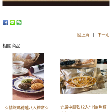
回上頁
|
下一則
相關商品
☆最中餅乾12入*1包(焦糖
☆精緻瑪德蓮八入禮盒☆