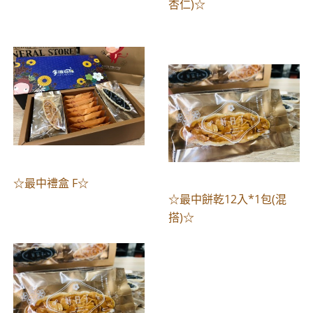
杏仁)☆
☆最中禮盒 F☆
☆最中餅乾12入*1包(混
搭)☆