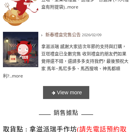
盒有附提袋)...more
新春禮盒完售公告
2026/02/09
拿滋派瑞 感謝大家這次年節的支持與訂購，
豆塔禮盒已全數完售 收到禮盒的朋友們如果
覺得還不錯，還請多多支持我們? 最後預祝大
家 馬年~馬尼多多、馬西搜唷、神馬都順
利?...more
銷售據點
取貨點 : 拿滋派瑞手作坊
(請先電話預約取