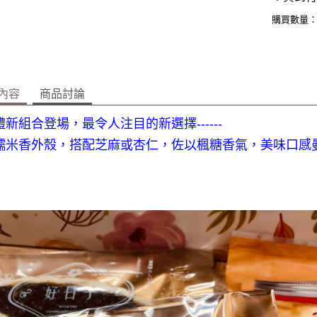
購買數量
內容
商品討論
新組合登場，最令人注目的新選擇‑‑‑‑‑‑
糯米香外殼，搭配芝麻或杏仁，佐以楓糖香氣，美味口感