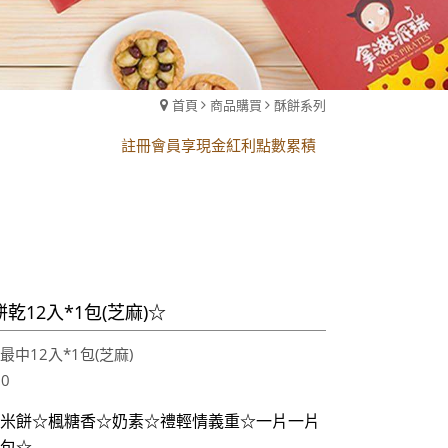
黑貓配送時間更改須知
首頁
商品購買
酥餅系列
註冊會員享現金紅利點數累積
黑貓配送時間更改須知
註冊會員享現金紅利點數累積
乾12入*1包(芝麻)☆
最中12入*1包(芝麻)
00
米餅☆楓糖香☆奶素☆禮輕情義重☆一片一片
包☆