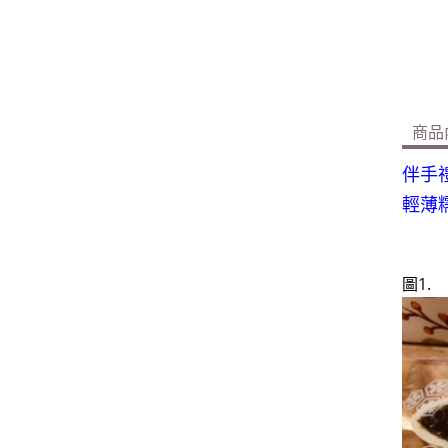
商品
伴手禮
輕薄
圖1.