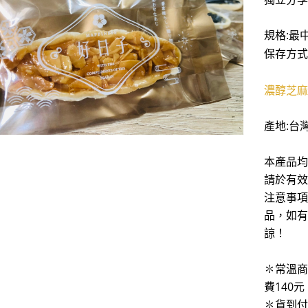
規格:最中
保存方式
濃醇芝麻
產地:台
本產品均
請於有效
注意事項
品，如有
諒！
✽常溫商
費140
✽貨到付