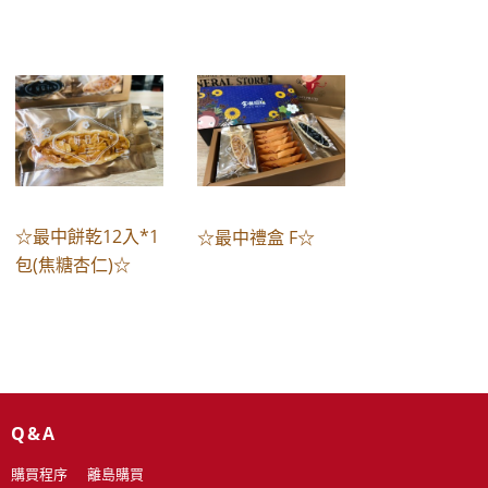
☆最中餅乾12入*1
☆最中禮盒 F☆
包(焦糖杏仁)☆
Q&A
購買程序
離島購買