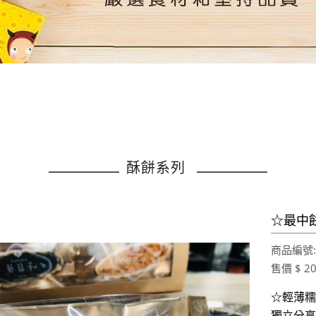
酥餅系列
☆最中餅
商品編號:
售價 $ 2
☆輕薄糯
獨立分享