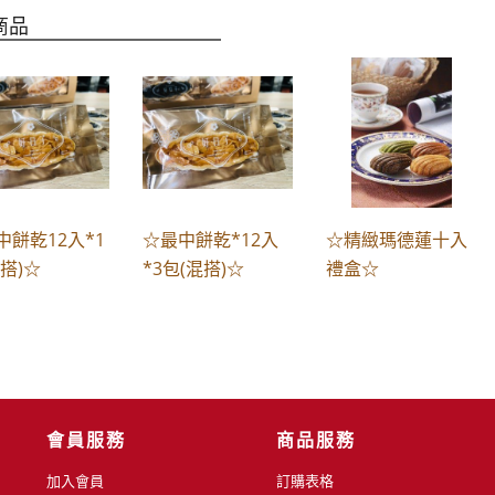
商品
中餅乾12入*1
☆最中餅乾*12入
☆精緻瑪德蓮十入
搭)☆
*3包(混搭)☆
禮盒☆
會員服務
商品服務
加入會員
訂購表格