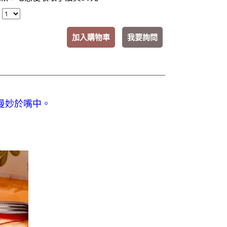
：
加入購物車
我要詢問
曼妙於嘴中。