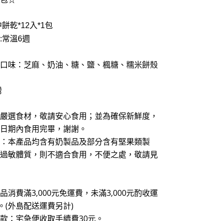
餅乾*12入*1包
:常溫6週
口味：芝麻、奶油、糖、鹽、楓糖、糯米餅殼
灣
嚴選食材，敬請安心食用；並為確保新鮮度，
日期內食用完畢，謝謝。
：本產品均含有奶製品及部分含有堅果類製
過敏體質，則不適合食用，不便之處，敬請見
品消費滿3,000元免運費，未滿3,000元酌收運
元。(外島配送運費另計)
款：宅急便收取手續費30元
。