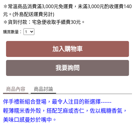
✽常溫商品消費滿3,000元免運費，未滿3,000元酌收運費140
元。(外島配送運費另計)
✽貨到付款：宅急便收取手續費30元
。
購買數量：
加入購物車
我要詢問
商品內容
商品討論
伴手禮新組合登場，最令人注目的新選擇‑‑‑‑‑‑
輕薄糯米香外殼，搭配芝麻或杏仁，佐以楓糖香氣，
美味口感曼妙於嘴中。