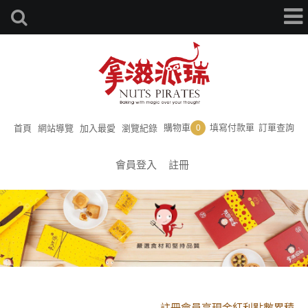
購物車
填寫付款單
訂單查詢
首頁
網站導覽
加入最愛
瀏覽紀錄
0
會員登入
註冊
黑貓配送時間更改須知
註冊會員享現金紅利點數累積