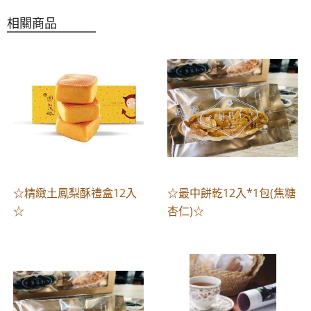
相關商品
☆精緻土鳳梨酥禮盒12入
☆最中餅乾12入*1包(焦糖
☆
杏仁)☆