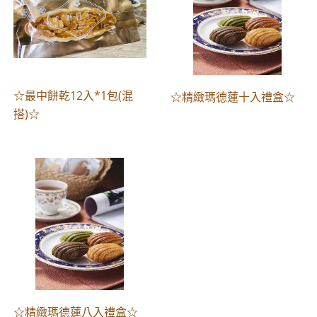
☆最中餅乾12入*1包(混
☆精緻瑪德蓮十入禮盒☆
搭)☆
☆精緻瑪德蓮八入禮盒☆