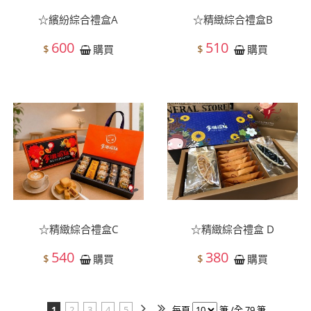
☆繽紛綜合禮盒A
☆精緻綜合禮盒B
600
510
$
$
購買
購買
☆精緻綜合禮盒C
☆精緻綜合禮盒 D
540
380
$
$
購買
購買
1
2
3
4
5
每頁
筆 /全 79 筆