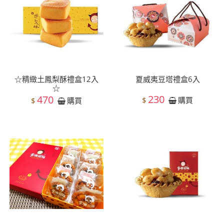
☆精緻土鳳梨酥禮盒12入
夏威夷豆塔禮盒6入
☆
230
470
$
購買
$
購買