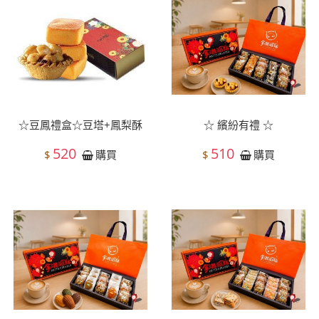
☆豆鳳禮盒☆豆塔+鳳梨酥
☆ 繽紛有禮 ☆
520
510
$
$
購買
購買