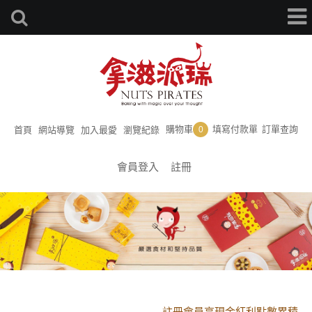
購物車
填寫付款單
訂單查詢
首頁
網站導覽
加入最愛
瀏覽紀錄
0
會員登入
註冊
黑貓配送時間更改須知
註冊會員享現金紅利點數累積